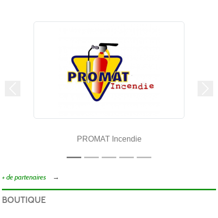
Précedent
Sui
PROMAT Incendie
+ de partenaires
BOUTIQUE